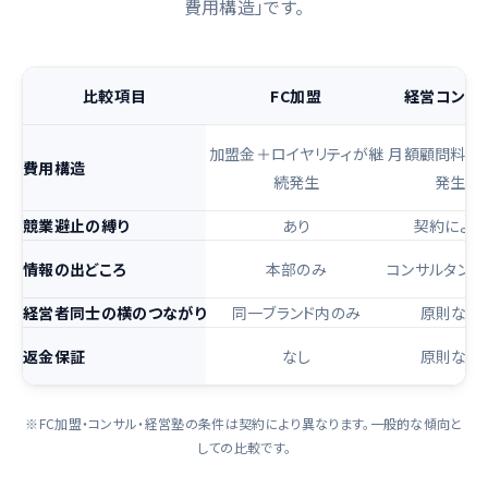
費用構造」です。
比較項目
FC加盟
経営コンサ
加盟金＋ロイヤリティが継
月額顧問料が
費用構造
続発生
発生
競業避止の縛り
あり
契約による
情報の出どころ
本部のみ
コンサルタント
経営者同士の横のつながり
同一ブランド内のみ
原則なし
返金保証
なし
原則なし
※FC加盟・コンサル・経営塾の条件は契約により異なります。一般的な傾向と
しての比較です。