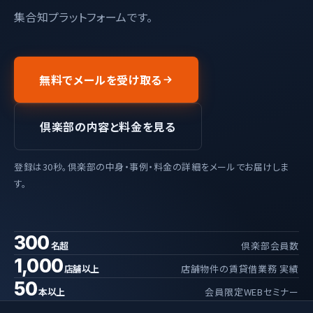
集合知プラットフォームです。
無料でメールを受け取る
倶楽部の内容と料金を見る
登録は30秒。倶楽部の中身・事例・料金の詳細をメールでお届けしま
す。
300
名超
倶楽部会員数
1,000
店舗以上
店舗物件の賃貸借業務 実績
50
本以上
会員限定WEBセミナー